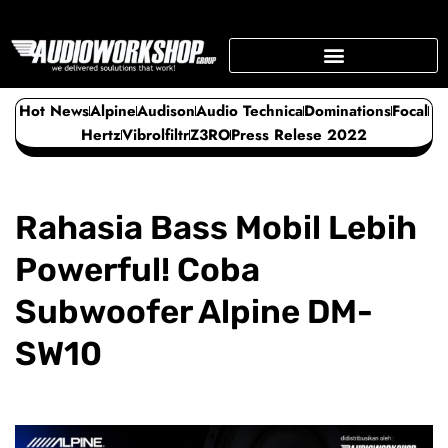
Skip
to
content
SUPPORTING BUSINESS
Hot News
Alpine
Audison
Audio Technica
Dominations
Focal
Hertz
Vibrolfiltr
Z3RO
Press Relese 2022
Rahasia Bass Mobil Lebih
Powerful! Coba
Subwoofer Alpine DM-
SW10