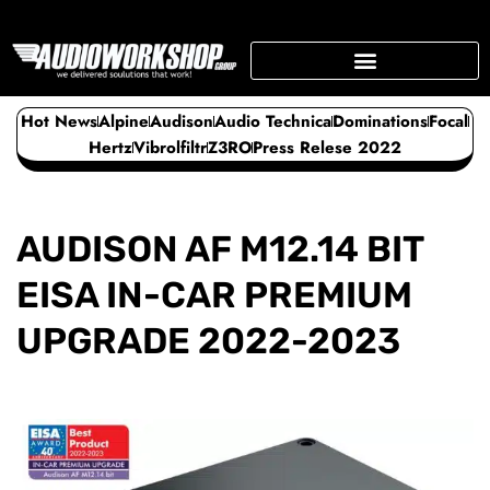
Skip
to
content
SUPPORTING BUSINESS
Hot News
Alpine
Audison
Audio Technica
Dominations
Focal
Hertz
Vibrolfiltr
Z3RO
Press Relese 2022
AUDISON AF M12.14 BIT
EISA IN-CAR PREMIUM
UPGRADE 2022-2023