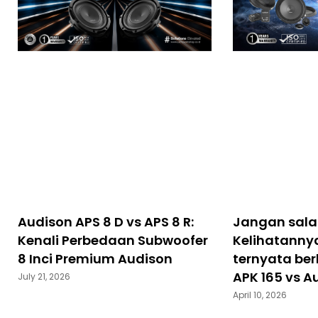
Audison APS 8 D vs APS 8 R:
Jangan salah
Kenali Perbedaan Subwoofer
Kelihatanny
8 Inci Premium Audison
ternyata be
APK 165 vs A
July 21, 2026
April 10, 2026