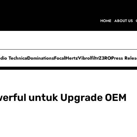
HOME
ABOUT US
dio Technica
Dominations
Focal
Hertz
Vibrolfiltr
Z3RO
Press Rele
werful untuk Upgrade OEM