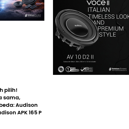
 pilih!
a sama,
rbeda: Audison
udison APK 165 P