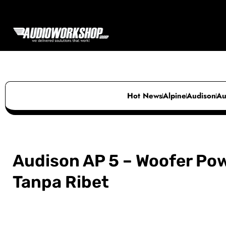
Skip
to
content
Hot News
Alpine
Audison
Au
Audison AP 5 – Woofer Po
Tanpa Ribet