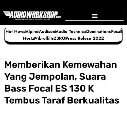
Skip
to
content
SUPPORTING BUSINESS
Hot News
Alpine
Audison
Audio Technica
Dominations
Focal
Hertz
Vibrolfiltr
Z3RO
Press Relese 2022
Memberikan Kemewahan
Yang Jempolan, Suara
Bass Focal ES 130 K
Tembus Taraf Berkualitas