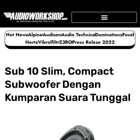
Skip
to
content
SUPPORTING BUSINESS
Hot News
Alpine
Audison
Audio Technica
Dominations
Focal
Hertz
Vibrolfiltr
Z3RO
Press Relese 2022
Sub 10 Slim, Compact
Subwoofer Dengan
Kumparan Suara Tunggal