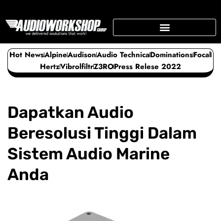
Skip
to
content
SUPPORTING BUSINESS
Hot News
Alpine
Audison
Audio Technica
Dominations
Focal
Hertz
Vibrolfiltr
Z3RO
Press Relese 2022
Dapatkan Audio
Beresolusi Tinggi Dalam
Sistem Audio Marine
Anda