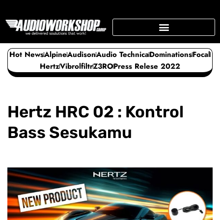
Skip
to
content
SUPPORTING BUSINESS
Hot News
Alpine
Audison
Audio Technica
Dominations
Focal
Hertz
Vibrolfiltr
Z3RO
Press Relese 2022
Hertz HRC 02 : Kontrol
Bass Sesukamu