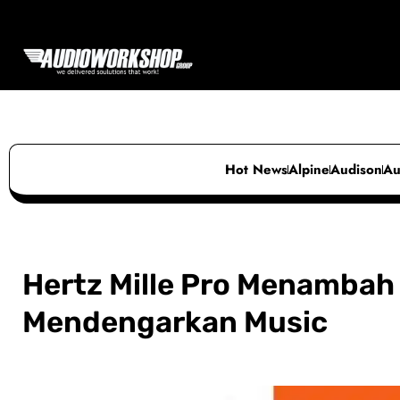
Skip
to
content
Hot News
Alpine
Audison
Au
Hertz Mille Pro Menambah
Mendengarkan Music