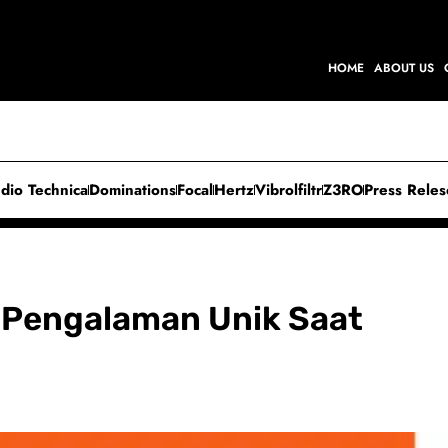
HOME
ABOUT US
dio Technica
Dominations
Focal
Hertz
Vibrolfiltr
Z3RO
Press Rele
 Pengalaman Unik Saat