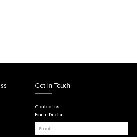
ess
Get In Touch
Contact us
Find a Dealer
Email