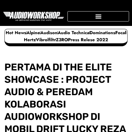
Skip
to
content
SUPPORTING BUSINESS
Hot News
Alpine
Audison
Audio Technica
Dominations
Focal
Hertz
Vibrolfiltr
Z3RO
Press Relese 2022
PERTAMA DI THE ELITE
SHOWCASE : PROJECT
AUDIO & PEREDAM
KOLABORASI
AUDIOWORKSHOP DI
MOBIL DRIFT LUCKY REZA