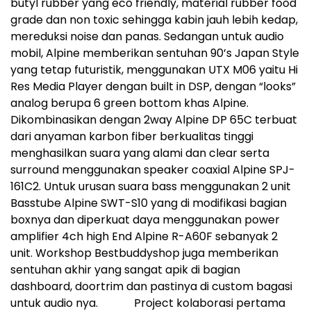
butyl rubber yang eco friendly, material rubber food
grade dan non toxic sehingga kabin jauh lebih kedap,
mereduksi noise dan panas. Sedangan untuk audio
mobil, Alpine memberikan sentuhan 90’s Japan Style
yang tetap futuristik, menggunakan UTX M06 yaitu Hi
Res Media Player dengan built in DSP, dengan “looks”
analog berupa 6 green bottom khas Alpine.
Dikombinasikan dengan 2way Alpine DP 65C terbuat
dari anyaman karbon fiber berkualitas tinggi
menghasilkan suara yang alami dan clear serta
surround menggunakan speaker coaxial Alpine SPJ-
161C2. Untuk urusan suara bass menggunakan 2 unit
Basstube Alpine SWT-S10 yang di modifikasi bagian
boxnya dan diperkuat daya menggunakan power
amplifier 4ch high End Alpine R-A60F sebanyak 2
unit. Workshop Bestbuddyshop juga memberikan
sentuhan akhir yang sangat apik di bagian
dashboard, doortrim dan pastinya di custom bagasi
untuk audio nya. Project kolaborasi pertama