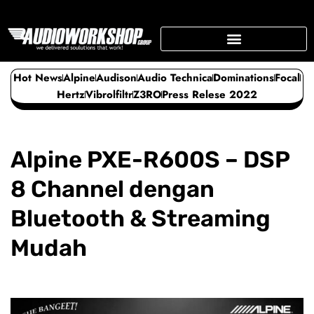
Skip
to
content
SUPPORTING BUSINESS
Hot News
Alpine
Audison
Audio Technica
Dominations
Focal
Hertz
Vibrolfiltr
Z3RO
Press Relese 2022
Alpine PXE-R600S – DSP
8 Channel dengan
Bluetooth & Streaming
Mudah