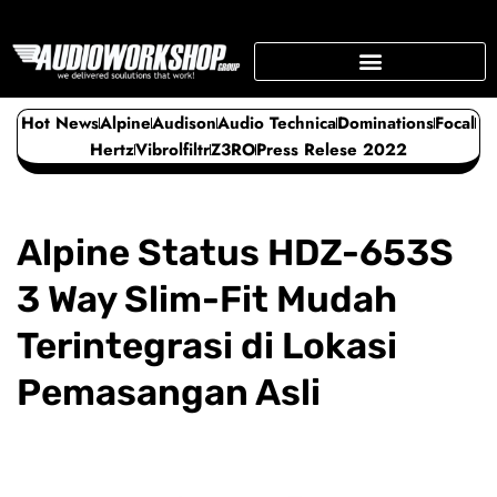
Skip
to
content
SUPPORTING BUSINESS
Hot News
Alpine
Audison
Audio Technica
Dominations
Focal
Hertz
Vibrolfiltr
Z3RO
Press Relese 2022
Alpine Status HDZ-653S
3 Way Slim-Fit Mudah
Terintegrasi di Lokasi
Pemasangan Asli