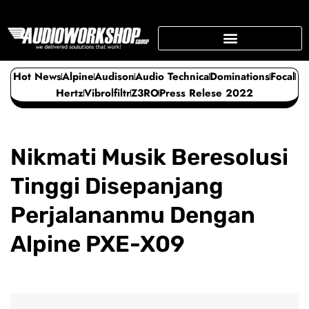
Skip
to
content
SUPPORTING BUSINESS
Hot News
Alpine
Audison
Audio Technica
Dominations
Focal
Hertz
Vibrolfiltr
Z3RO
Press Relese 2022
Nikmati Musik Beresolusi
Tinggi Disepanjang
Perjalananmu Dengan
Alpine PXE-X09