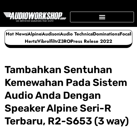
Skip
to
content
SUPPORTING BUSINESS
Hot News
Alpine
Audison
Audio Technica
Dominations
Focal
Hertz
Vibrolfiltr
Z3RO
Press Relese 2022
Tambahkan Sentuhan
Kemewahan Pada Sistem
Audio Anda Dengan
Speaker Alpine Seri-R
Terbaru, R2-S653 (3 way)