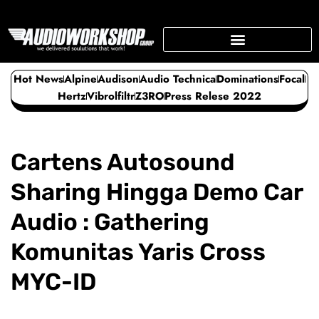
Skip
to
content
SUPPORTING BUSINESS
Hot News
Alpine
Audison
Audio Technica
Dominations
Focal
Hertz
Vibrolfiltr
Z3RO
Press Relese 2022
Cartens Autosound
Sharing Hingga Demo Car
Audio : Gathering
Komunitas Yaris Cross
MYC-ID