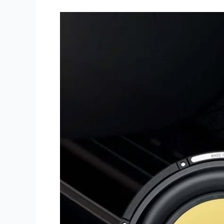
Focal
SUB
25
KXS
:
Subwoofer
High
Performance
Untuk
Audio
Mobil
Premium