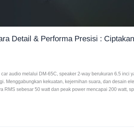
a Detail & Performa Presisi : Ciptakan
a car audio melalui DM-65C, speaker 2-way berukuran 6.5 inci
nggi. Menggabungkan kekuatan, kejernihan suara, dan desain
a RMS sebesar 50 watt dan peak power mencapai 200 watt, spe