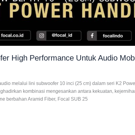
fer High Performance Untuk Audio Mob
audio melalui lini subwoofer 10 inci (25 cm) dalam seri K2 Po
nghadirkan kombinasi mengesankan antara kekuatan, kejernihan
e berbahan Aramid Fiber, Focal SUB 25