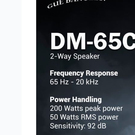
65C
Hadirkan
Suara
Detail
&
Performa
Presisi
:
Ciptakan
Soundstage
Ideal
untuk
Pecinta
Car
Audio