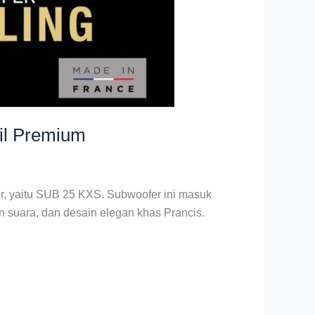
il Premium
wer, yaitu SUB 25 KXS. Subwoofer ini masuk
 suara, dan desain elegan khas Prancis.