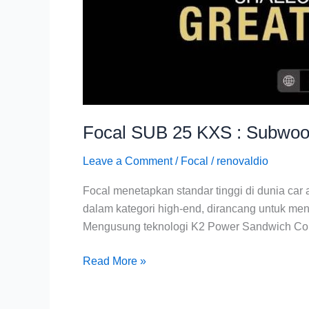
Focal SUB 25 KXS : Subwoo
Leave a Comment
/
Focal
/
renovaldio
Focal menetapkan standar tinggi di dunia car 
dalam kategori high-end, dirancang untuk me
Mengusung teknologi K2 Power Sandwich Con
Read More »