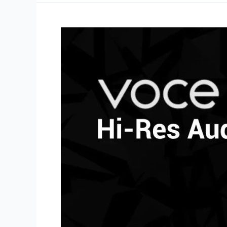
Audison
VOCE
II
:
Sistem
Audio
Mobil
Premium
Yang
Menetapkan
Standar
Baru
Dalam
Pengalaman
Mendengarkan