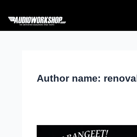
Skip
to
content
Author name: renova
Alpine
DM-